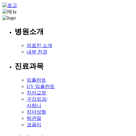
병원소개
의료진 소개
내부 전경
진료과목
임플란트
UV 임플란트
치아교정
구강외과/
사랑니
치아성형
턱관절
코골이