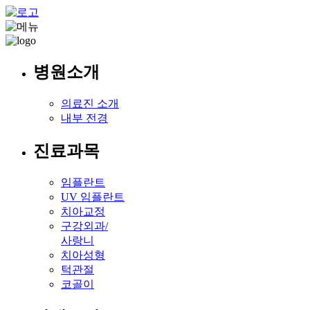
병원소개
의료진 소개
내부 전경
진료과목
임플란트
UV 임플란트
치아교정
구강외과/
사랑니
치아성형
턱관절
코골이