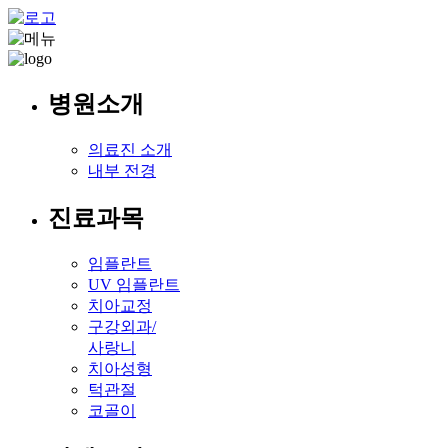
병원소개
의료진 소개
내부 전경
진료과목
임플란트
UV 임플란트
치아교정
구강외과/
사랑니
치아성형
턱관절
코골이